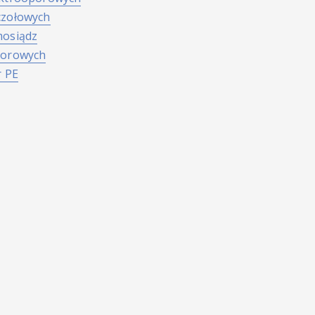
czołowych
mosiądz
porowych
r PE