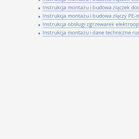
Instrukcja montażu i budowa złączek do
Złączki
Instrukcja montażu i budowa złączy PE-
elektrooporowe
PE
Instrukcja obsługi zgrzewarek elektroo
Instrukcja montażu i dane techniczne ru
Złączki
elektrooporowe
PPR
Złącza
PE-
mosiądz
Kołnierze
stalowe
i
PP
Akcesoria
do
złączek