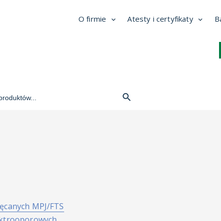
O firmie
Atesty i certyfikaty
B
Search
Button
ręcanych MPJ/FTS
lektrooporowych