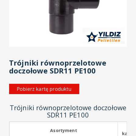
Złączki
elektrooporowe
PE
Złączki
elektrooporowe
PPR
Trójniki równoprzelotowe
Złącza
doczołowe SDR11 PE100
PE-
mosiądz
Pobierz kartę produktu
Kołnierze
stalowe
i
Trójniki równoprzelotowe doczołowe
PP
SDR11 PE100
Akcesoria
Sym
do
Asortyment
katal
złączek