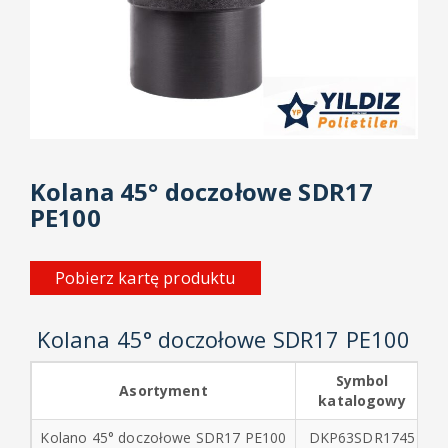
Złączki
elektrooporowe
PE
Złączki
elektrooporowe
PPR
Kolana 45° doczołowe SDR17
Złącza
PE100
PE-
mosiądz
Pobierz kartę produktu
Kołnierze
stalowe
Kolana 45° doczołowe SDR17 PE100
i
PP
Symbol
Asortyment
katalogowy
Akcesoria
do
Kolano 45° doczołowe SDR17 PE100
DKP63SDR1745
złączek